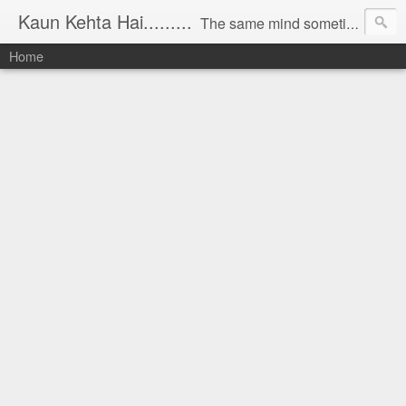
Kaun Kehta Hai.........
The same mind sometimes talks to bring revolution in the country and sometimes writes something in solitude, sometimes when at work finds interesting things and sometimes comments on its own imagination. The same mind appreciates the Nature, sayings and doings of human and scolds them sometimes. In short, all this is Mind game. The Blog 'Kaun Kehta hai...' is thus documenting all that mind states at different times and in different circumstances.
Home